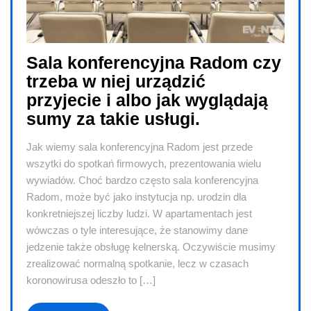
Sala konferencyjna Radom czy
trzeba w niej urządzić
przyjecie i albo jak wyglądają
sumy za takie usługi.
Jak wiemy sala konferencyjna Radom jest przede
wszytki do spotkań firmowych, prezentowania wielu
wywiadów. Choć bardzo często sala konferencyjna
Radom, może być jako instytucja np. urodzin dla
konkretniejszej liczby ludzi. W apartamentach jest
wówczas o tyle interesujące, że stanowimy dane
jedzenie także obsługę kelnerską. Oczywiście musimy
zrealizować normalną spotkanie, lecz w czasach
koronowirusa odeszło to […]