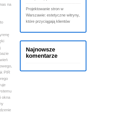
 nas na
Projektowanie stron w
Warszawie: estetyczne witryny,
które przyciągają klientów
to
syrenę
ęki
ą
Najnowsze
bazie
komentarze
rwień
mowego,
ak PIR
órego
ruje
systemu
i okna
zny
ądzenie