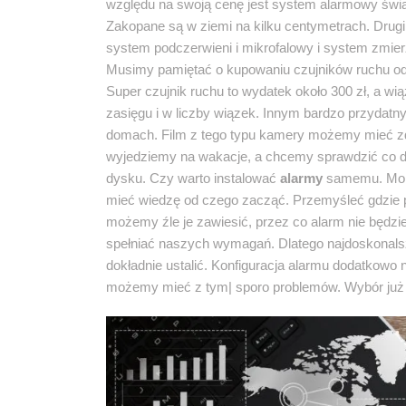
względu na swoją cenę jest system alarmowy świa
Zakopane są w ziemi na kilku centymetrach. Drugi
system podczerwieni i mikrofalowy i system zmi
Musimy pamiętać o kupowaniu czujników ruchu od
Super czujnik ruchu to wydatek około 300 zł, a wią
zasięgu i w liczby wiązek. Innym bardzo przyd
domach. Film z tego typu kamery możemy mieć zda
wyjedziemy na wakacje, a chcemy sprawdzić co d
dysku. Czy warto instalować
alarmy
samemu. Mont
mieć wiedzę od czego zacząć. Przemyśleć gdzie po
możemy źle je zawiesić, przez co alarm nie będzi
spełniać naszych wymagań. Dlatego najdoskonals
dokładnie ustalić. Konfiguracja alarmu dodatkowo ni
możemy mieć z tym| sporo problemów. Wybór już