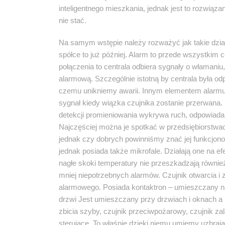
inteligentnego mieszkania, jednak jest to rozwiąz
nie stać.
Na samym wstępie należy rozważyć jak takie dzi
spółce to już później. Alarm to przede wszystkim
połączenia to centrala odbiera sygnały o włamaniu
alarmową. Szczególnie istotną by centrala była odp
czemu unikniemy awarii. Innym elementem alarmu 
sygnał kiedy wiązka czujnika zostanie przerwana. N
detekcji promieniowania wykrywa ruch, odpowiada
Najczęściej można je spotkać w przedsiębiorstw
jednak czy dobrych powinniśmy znać jej funkcjono
jednak posiada także mikrofale. Działają one na e
nagłe skoki temperatury nie przeszkadzają równie
mniej niepotrzebnych alarmów. Czujnik otwarcia 
alarmowego. Posiada kontaktron – umieszczany n
drzwi Jest umieszczany przy drzwiach i oknach a
zbicia szyby, czujnik przeciwpożarowy, czujnik z
sterujące. To właśnie dzięki niemu umiemy uzbraj