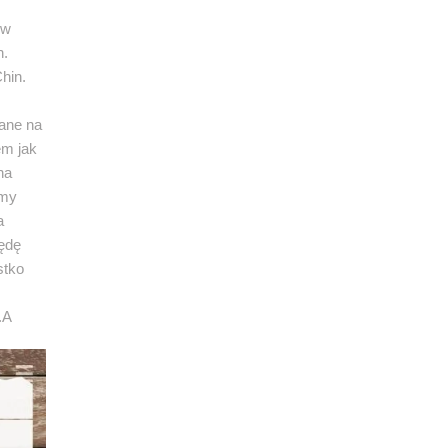
 w
h.
hin.
ane na
em jak
na
śmy
a
będę
stko
.A