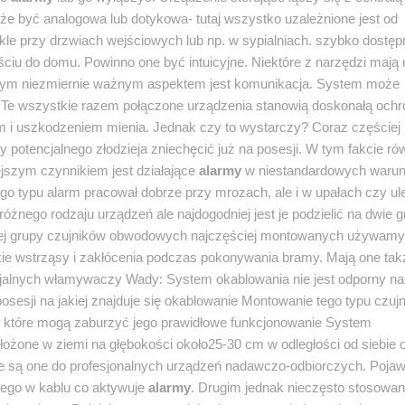
e być analogowa lub dotykowa- tutaj wszystko uzależnione jest od
ykle przy drzwiach wejściowych lub np. w sypialniach. szybko dostęp
ciu do domu. Powinno one być intuicyjne. Niektóre z narzędzi mają
ejnym niezmiernie ważnym aspektem jest komunikacja. System może
 Te wszystkie razem połączone urządzenia stanowią doskonałą ochr
 i uszkodzeniem mienia. Jednak czy to wystarczy? Coraz częściej
 potencjalnego złodzieja zniechęcić już na posesji. W tym fakcie ró
ejszym czynnikiem jest działające
alarmy
w niestandardowych waru
go typu alarm pracował dobrze przy mrozach, ale i w upałach czy u
nego rodzaju urządzeń ale najdogodniej jest je podzielić na dwie g
wszej grupy czujników obwodowych najczęściej montowanych używamy
kie wstrząsy i zakłócenia podczas pokonywania bramy. Mają one tak
encjalnych włamywaczy Wady: System okablowania nie jest odporny n
sesji na jakiej znajduje się okablowanie Montowanie tego typu czuj
itp. które mogą zaburzyć jego prawidłowe funkcjonowanie System
złożone w ziemi na głębokości około25-30 cm w odległości od siebie 
ne są one do profesjonalnych urządzeń nadawczo-odbiorczych. Pojaw
nego w kablu co aktywuje
alarmy
. Drugim jednak nieczęsto stosowa