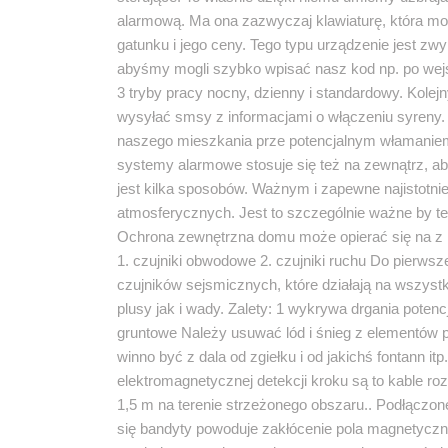
alarmową. Ma ona zazwyczaj klawiaturę, która moż
gatunku i jego ceny. Tego typu urządzenie jest zw
abyśmy mogli szybko wpisać nasz kod np. po wejś
3 tryby pracy nocny, dzienny i standardowy. Kol
wysyłać smsy z informacjami o włączeniu syreny.
naszego mieszkania prze potencjalnym włamaniem
systemy alarmowe stosuje się też na zewnątrz, aby
jest kilka sposobów. Ważnym i zapewne najistotni
atmosferycznych. Jest to szczególnie ważne by te
Ochrona zewnętrzna domu może opierać się na z róż
1. czujniki obwodowe 2. czujniki ruchu Do pier
czujników sejsmicznych, które działają na wszyst
plusy jak i wady. Zalety: 1 wykrywa drgania pot
gruntowe Należy usuwać lód i śnieg z elementów po
winno być z dala od zgiełku i od jakichś fontann 
elektromagnetycznej detekcji kroku są to kable ro
1,5 m na terenie strzeżonego obszaru.. Podłączo
się bandyty powoduje zakłócenie pola magnetycz