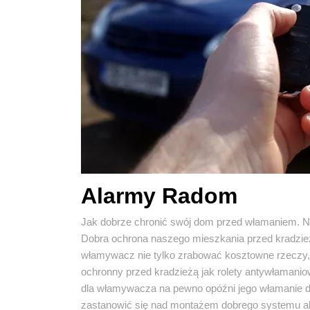
Alarmy Radom
Jak dobrze chronić swój dom przed włamaniem. N
Dobra ochrona naszego mieszkania przed kradzież
włamywacz nie tylko zrabować kosztowne rzeczy, 
ochronny przed kradzieżą jak rolety antywłamanio
dla włamywacza na pewno opóźni jego włamanie d
zastanowić się nad montażem dobrego systemu 