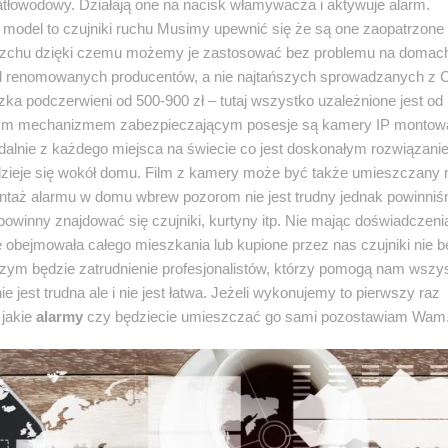
tłowodowy. Działają one na nacisk włamywacza i aktywuje alarm.
 model to czujniki ruchu Musimy upewnić się że są one zaopatrzone
erzchu dzięki czemu możemy je zastosować bez problemu na domac
 renomowanych producentów, a nie najtańszych sprowadzanych z C
zka podczerwieni od 500-900 zł – tutaj wszystko uzależnione jest od
atnym mechanizmem zabezpieczającym posesje są kamery IP montow
lnie z każdego miejsca na świecie co jest doskonałym rozwiązani
zieje się wokół domu. Film z kamery może być także umieszczany 
aż alarmu w domu wbrew pozorom nie jest trudny jednak powinni
winny znajdować się czujniki, kurtyny itp. Nie mając doświadczeni
e obejmowała całego mieszkania lub kupione przez nas czujniki nie 
zym będzie zatrudnienie profesjonalistów, którzy pomogą nam wszy
e jest trudna ale i nie jest łatwa. Jeżeli wykonujemy to pierwszy raz
 jakie
alarmy
czy będziecie umieszczać go sami pozostawiam Wam