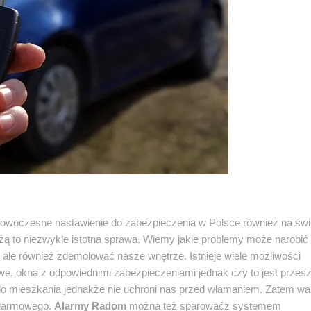
owoczesne nastawienie do zabezpieczenia w Polsce również na świ
ą to niezwykle istotna sprawa. Wiemy jakie problemy może narobi
ale również zdemolować nasze wnętrze. Istnieje wiele możliwości
we, okna z odpowiednimi zabezpieczeniami jednak czy to jest przes
o mieszkania jednakże nie uchroni nas przed włamaniem. Zatem wa
alarmowego.
Alarmy Radom
można też sparowaćz systemem