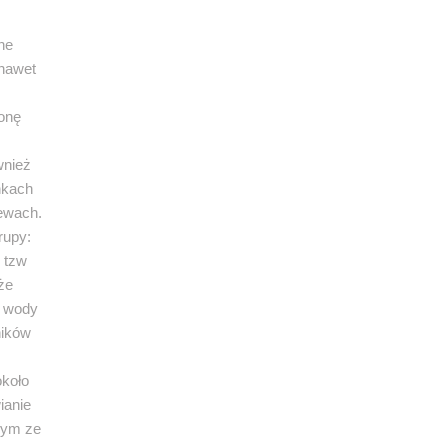
ne
 nawet
onę
wnież
nkach
lewach.
rupy:
 tzw
że
a wody
ników
około
ianie
nym ze