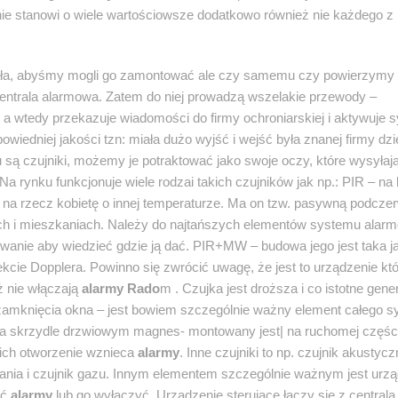
anie stanowi o wiele wartościowsze dodatkowo również nie każdego z
ała, abyśmy mogli go zamontować ale czy samemu czy powierzymy 
 centrala alarmowa. Zatem do niej prowadzą wszelakie przewody –
, a wtedy przekazuje wiadomości do firmy ochroniarskiej i aktywuje 
owiedniej jakości tzn: miała dużo wyjść i wejść była znanej firmy dzi
są czujniki, możemy je potraktować jako swoje oczy, które wysyłaj
a rynku funkcjonuje wiele rodzai takich czujników jak np.: PIR – na 
 na rzecz kobietę o innej temperaturze. Ma on tzw. pasywną podcze
ach i mieszkaniach. Należy do najtańszych elementów systemu alar
wanie aby wiedzieć gdzie ją dać. PIR+MW – budowa jego jest taka j
fekcie Dopplera. Powinno się zwrócić uwagę, że jest to urządzenie kt
ż nie włączają
alarmy Rado
m . Czujka jest droższa i co istotne gene
i zamknięcia okna – jest bowiem szczególnie ważny element całego 
a skrzydle drzwiowym magnes- montowany jest| na ruchomej częśc
 ich otworzenie wznieca
alarmy
. Inne czujniki to np. czujnik akustyc
alania i czujnik gazu. Innym elementem szczególnie ważnym jest urz
ać
alarmy
lub go wyłączyć. Urządzenie sterujące łączy się z centralą